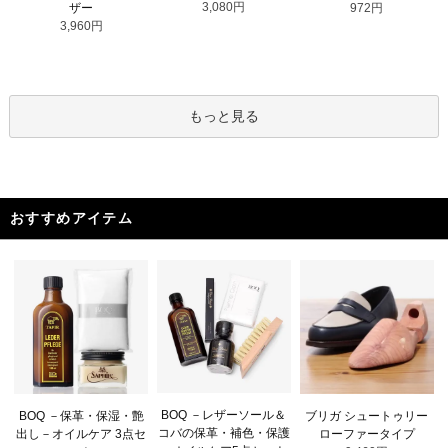
3,080円
ザー
972円
3,960円
もっと見る
おすすめアイテム
BOQ －レザーソール＆
BOQ －保革・保湿・艶
ブリガ シュートゥリー
コバの保革・補色・保護
出し－オイルケア 3点セ
ローファータイプ