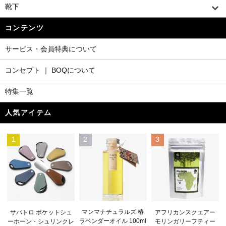
靴下
コンテンツ
サービス・会員特典について
コンセプト ｜ BOQについて
特集一覧
人気アイテム
1
2
3
マンマナチュラルズ 椿
サパトロ ポケットシュ
アフリカンスクエアー
ラベンダーオイル 100ml
ーホーン・シュリンクレ
モリンガリーフティー