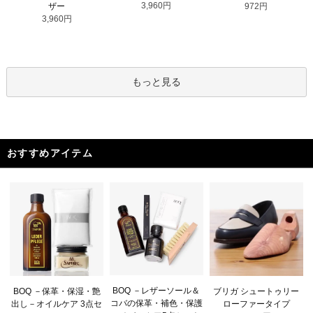
3,960円
ザー
972円
3,960円
もっと見る
おすすめアイテム
BOQ －レザーソール＆
BOQ －保革・保湿・艶
ブリガ シュートゥリー
コバの保革・補色・保護
出し－オイルケア 3点セ
ローファータイプ