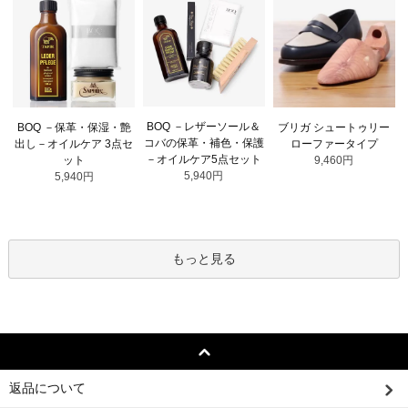
BOQ －レザーソール＆
BOQ －保革・保湿・艶
ブリガ シュートゥリー
コバの保革・補色・保護
出し－オイルケア 3点セ
ローファータイプ
－オイルケア5点セット
ット
9,460円
5,940円
5,940円
もっと見る
返品について