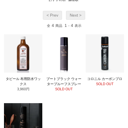
< Prev
Next >
4
1
4
全
商品
-
表示
タピール 布用防水ワッ
ブートブラック ウォー
コロニル カーボンプロ
クス
タープルーフスプレー
SOLD OUT
3,960円
SOLD OUT