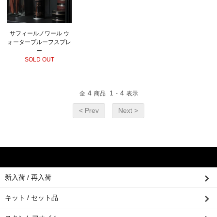
サフィールノワール ウ
ォータープルーフスプレ
ー
SOLD OUT
4
1
4
全
商品
-
表示
< Prev
Next >
新入荷 / 再入荷
キット / セット品