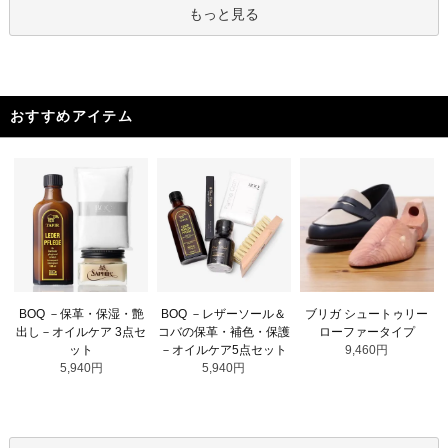
もっと見る
おすすめアイテム
BOQ －レザーソール＆
BOQ －保革・保湿・艶
ブリガ シュートゥリー
コバの保革・補色・保護
出し－オイルケア 3点セ
ローファータイプ
－オイルケア5点セット
ット
9,460円
5,940円
5,940円