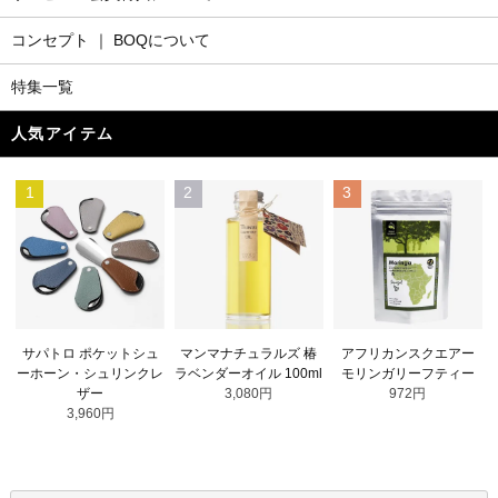
コンセプト ｜ BOQについて
特集一覧
人気アイテム
1
2
3
マンマナチュラルズ 椿
サパトロ ポケットシュ
アフリカンスクエアー
ラベンダーオイル 100ml
ーホーン・シュリンクレ
モリンガリーフティー
3,080円
ザー
972円
3,960円