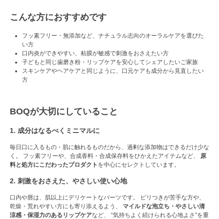
こんな方におすすめです
フッ素フリー・無添加など、ナチュラル志向のオーラルケアを選びた
い方
口内炎ができやすい、粘膜が敏感で刺激をおさえたい方
子どもと同じ歯磨き粉・リップケアを安心してシェアしたいご家族
スキンケアやヘアケアと同じように、口元ケアも成分から見直したい
方
BOQが大切にしていること
1. 成分はなるべくミニマルに
毎日口に入るもの・肌に触れるものだから、過剰な添加物はできるだけ少な
く。 フッ素フリーや、合成香料・合成保存料をひかえたアイテムなど、
原
料と処方にこだわったプロダクト
を中心にセレクトしています。
2. 刺激をおさえた、やさしい使い心地
口内や唇は、肌以上にデリケートなパーツです。 ピリつきが苦手な方や、
乾燥・荒れやすい方にも寄り添えるよう、
マイルドな泡立ち・やさしい清
涼感・保湿力のあるリップケア
など、 “気持ちよく続けられる心地よさ”を重