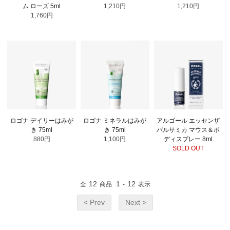
ム ローズ 5ml
1,210円
1,210円
1,760円
ロゴナ デイリーはみが
ロゴナ ミネラルはみが
アルゴール エッセンザ
き 75ml
き 75ml
バルサミカ マウス＆ボ
880円
1,100円
ディスプレー 8ml
SOLD OUT
12
1
12
全
商品
-
表示
< Prev
Next >