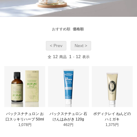
おすすめ順
価格順
< Prev
Next >
12
1
12
全
商品
-
表示
パックスナチュロン お
パックスナチュロン 石
ボディクレイ ねんどの
口スッキリハーブ 50ml
けんはみがき 120g
ハミガキ
1,078円
462円
1,375円