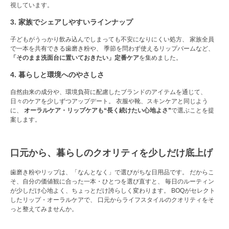
視しています。
3. 家族でシェアしやすいラインナップ
子どもがうっかり飲み込んでしまっても不安になりにくい処方、 家族全員
で一本を共有できる歯磨き粉や、 季節を問わず使えるリップバームなど、
「そのまま洗面台に置いておきたい」定番ケア
を集めました。
4. 暮らしと環境へのやさしさ
自然由来の成分や、環境負荷に配慮したブランドのアイテムを通じて、
日々のケアを少しずつアップデート。 衣服や靴、スキンケアと同じよう
に、
オーラルケア・リップケアも“長く続けたい心地よさ”
で選ぶことを提
案します。
口元から、暮らしのクオリティを少しだけ底上げ
歯磨き粉やリップは、「なんとなく」で選びがちな日用品です。 だからこ
そ、自分の価値観に合った一本・ひとつを選び直すと、 毎日のルーティン
が少しだけ心地よく、ちょっとだけ誇らしく変わります。 BOQがセレクト
したリップ・オーラルケアで、 口元からライフスタイルのクオリティをそ
っと整えてみませんか。