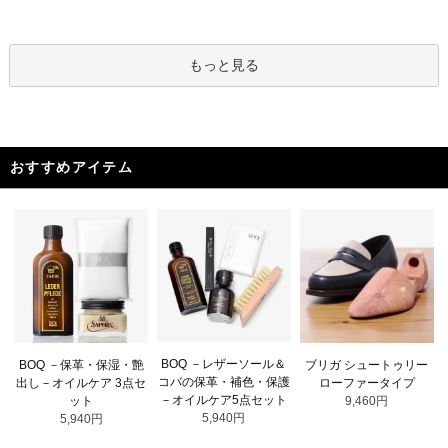
もっと見る
おすすめアイテム
BOQ －レザーソール＆
BOQ －保革・保湿・艶
ブリガ シュートゥリー
コバの保革・補色・保護
出し－オイルケア 3点セ
ローファータイプ
－オイルケア5点セット
ット
9,460円
5,940円
5,940円