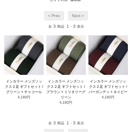
< Prev
Next >
3
1
3
全
商品
-
表示
インカラー メンズソッ
インカラー メンズソッ
インカラー メンズソッ
クス２足 ギフトセット /
クス２足 ギフトセット /
クス２足 ギフトセット /
グリーン × チャコール
ブラウン × ミリタリーグ
バーガンディ × ネイビー
4,180円
リーン
4,180円
4,180円
3
1
3
全
商品
-
表示