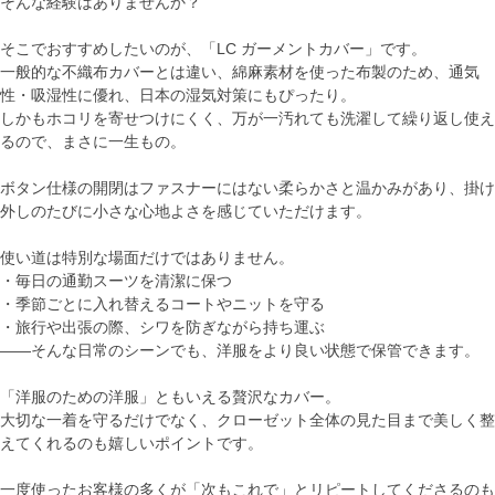
そんな経験はありませんか？
そこでおすすめしたいのが、「LC ガーメントカバー」です。
一般的な不織布カバーとは違い、綿麻素材を使った布製のため、通気
性・吸湿性に優れ、日本の湿気対策にもぴったり。
しかもホコリを寄せつけにくく、万が一汚れても洗濯して繰り返し使え
るので、まさに一生もの。
ボタン仕様の開閉はファスナーにはない柔らかさと温かみがあり、掛け
外しのたびに小さな心地よさを感じていただけます。
使い道は特別な場面だけではありません。
・毎日の通勤スーツを清潔に保つ
・季節ごとに入れ替えるコートやニットを守る
・旅行や出張の際、シワを防ぎながら持ち運ぶ
――そんな日常のシーンでも、洋服をより良い状態で保管できます。
「洋服のための洋服」ともいえる贅沢なカバー。
大切な一着を守るだけでなく、クローゼット全体の見た目まで美しく整
えてくれるのも嬉しいポイントです。
一度使ったお客様の多くが「次もこれで」とリピートしてくださるのも