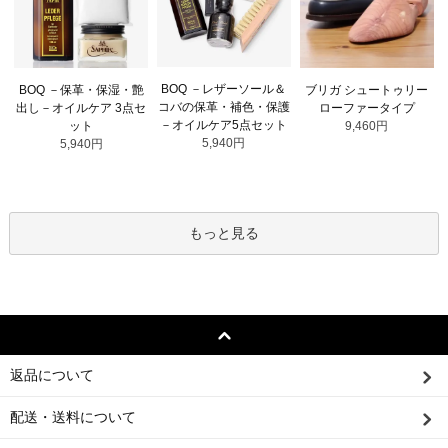
BOQ －レザーソール＆
BOQ －保革・保湿・艶
ブリガ シュートゥリー
コバの保革・補色・保護
出し－オイルケア 3点セ
ローファータイプ
－オイルケア5点セット
ット
9,460円
5,940円
5,940円
もっと見る
返品について
配送・送料について