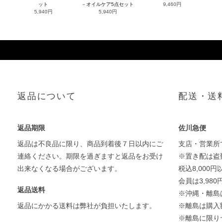
ット
－オイルケア5点セット
9,460円
5,940円
5,940円
返品について
配送・送
返品期限
佐川急便
返品は不良品に限り、商品到着後７日以内にご
支店・営業所
連絡ください。期限を過ぎますと返品をお受け
※置き配は盗
出来なくなる場合がございます。
税込8,000
会員は3,98
返品送料
※沖縄・離島
返品にかかる送料は弊社が負担いたします。
※離島は購入
※離島に限り