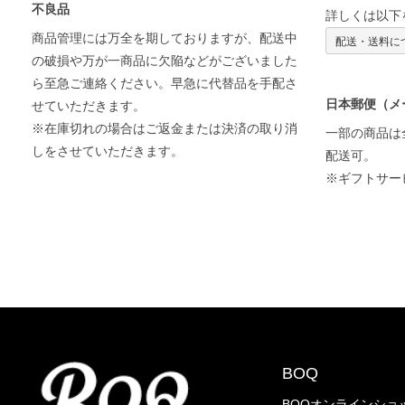
不良品
詳しくは以下
商品管理には万全を期しておりますが、配送中
配送・送料に
の破損や万が一商品に欠陥などがございました
ら至急ご連絡ください。早急に代替品を手配さ
日本郵便（メ
せていただきます。
※在庫切れの場合はご返金または決済の取り消
一部の商品は
しをさせていただきます。
配送可。
※ギフトサー
BOQ
BOQオンラインショ