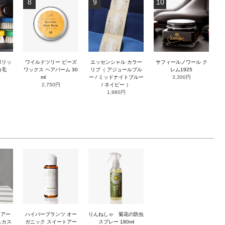
8
9
10
ポリッ
ワイルドツリー ビーズ
エッセンシャル カラー
サフィールノワール ク
白毛
ワックス ヘアバーム 30
リブ（ アジュールブル
レム1925
ml
ー / ミッドナイトブルー
3,300円
2,750円
/ ネイビー ）
1,980円
エアー
ハイパープランツ オー
りんねしゃ 菊花の防虫
スカス
ガニック スイートアー
スプレー 180ml