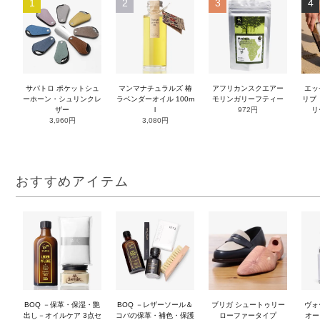
1
2
3
4
サパトロ ポケットシュ
マンマナチュラルズ 椿
アフリカンスクエアー
エッ
ーホーン・シュリンクレ
ラベンダーオイル 100m
モリンガリーフティー
リブ（
ザー
l
972円
リ
3,960円
3,080円
おすすめアイテム
BOQ －保革・保湿・艶
BOQ －レザーソール＆
ブリガ シュートゥリー
ヴォ
出し－オイルケア 3点セ
コバの保革・補色・保護
ローファータイプ
オー