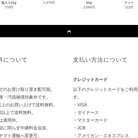
瓶入り22g
1,375円
60g
ティー
778円
3,080円
712円
料について
支払い方法について
クレジットカード
でのお受け取り置き配可能。
以下のクレジットカードをご利用
難・汚損補償対象外です。
す。
円以上のお買い上げで送料無料。
・VISA
0円以上で送料無料。
・ダイナース
は適用外。
・マスターカード
額に関らず中継料金追加。
・JCB
ヤマト運輸へ変更可。
・アメリカン・エキスプレス