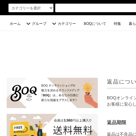
ホーム
グループ
カテゴリー
BOQについて
特集
暮ら
返品につ
BOQオンラ
お客様に安心
返品期限
返品は不良品