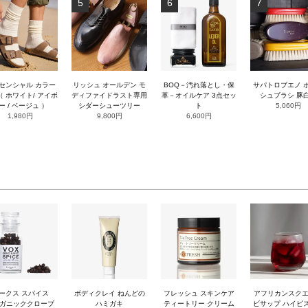
5
6
7
センシャル カラー
リッシュ オールデン モ
BOQ－汚れ落とし・保
サパトロブエノ 
 ホワイト/ アイボ
ディファイドラスト専用
革－オイルケア 3点セッ
シュブラシ 豚
ー / ベージュ ）
シダーシューツリー
ト
5,060円
1,980円
9,800円
6,600円
ークス スパイス
ボディクレイ ねんどの
フレッシュ スキンケア
アフリカンスク
ガニッククローブ
ハミガキ
ティートリー クリーム
ビサップ ハイビ