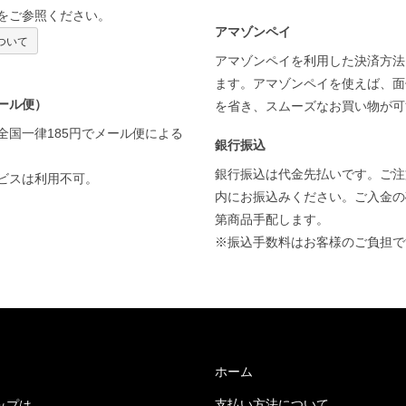
をご参照ください。
アマゾンペイ
ついて
アマゾンペイを利用した決済方法
ます。アマゾンペイを使えば、面
ール便）
を省き、スムーズなお買い物が
全国一律185円でメール便による
銀行振込
銀行振込は代金先払いです。ご注
ビスは利用不可。
内にお振込みください。ご入金の
第商品手配します。
※振込手数料はお客様のご負担
ホーム
支払い方法について
ップは、