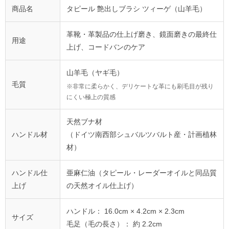
商品名
タピール 艶出しブラシ ツィーゲ（山羊毛）
革靴・革製品の仕上げ磨き、鏡面磨きの最終仕
用途
上げ、コードバンのケア
山羊毛（ヤギ毛）
毛質
※非常に柔らかく、デリケートな革にも刷毛目が残り
にくい極上の質感
天然ブナ材
ハンドル材
（ドイツ南西部シュバルツバルト産・計画植林
材）
ハンドル仕
亜麻仁油（タピール・レーダーオイルと同品質
上げ
の天然オイル仕上げ）
ハンドル： 16.0cm × 4.2cm × 2.3cm
サイズ
毛足（毛の長さ）： 約 2.2cm