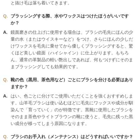
と抜け毛は落ち着いてきます。
ブラッシングする際、水やワックスはつけたほうがいいです
か？
鏡面磨きの仕上げに使用する場合は、ブラシの毛先にほんの少
量の水（またはウイスキーなど）をつけ、さらにほんの少しだ
けワックスを毛先に乗せてから優しくブラッシングすると、驚
くほど美しい鏡面（ハイシャイン）に仕上がります。もちろ
ん、通常の革製品の軽い艶出しであれば、何もつけずにそのま
まブラッシングしても効果的です。
靴の色（黒用、茶色用など）ごとにブラシを分ける必要はあり
ますか？
はい、色ごとに分けてご使用いただくことを強くおすすめしま
す。山羊毛ブラシは使い込むほどに毛先にワックスや成分が馴
染んで「育っていく」のが特徴です。黒靴に使用したブラシを
そのまま茶色やライトブラウンの靴に使うと、毛先に残った黒
い成分が移ってしまう原因になります。
ブラシのお手入れ（メンテナンス）はどうすればいいですか？