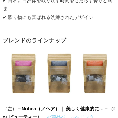
✔︎ 日常に自然体を取り戻す時間をもたらす香りと風
味
✔︎ 贈り物にも喜ばれる洗練されたデザイン
ブレンドのラインナップ
（左）
－Nohea（ノヘア）｜ 美しく健康的に…－（f
or ビューティー）
≪商品ページへリンク