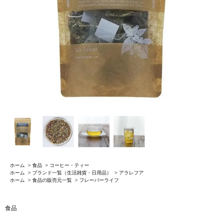
ホーム
>
食品
>
コーヒー・ティー
ホーム
>
ブランド一覧（生活雑貨・日用品）
>
アラレフア
ホーム
>
食品の販売元一覧
>
フレーバーライフ
食品