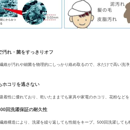
しで汚れ・菌をすっきりオフ
繊維が汚れや細菌を物理的にしっかり絡め取るので、水だけで高い洗浄
でもホコリを逃さない
吸着性に優れており、乾いたままでも家具や家電のホコリ、花粉などを
500回洗濯保証の耐久性
繊維構造により、洗濯を繰り返しても性能をキープ。500回洗濯して