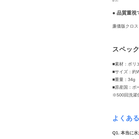
● 品質重視
廉価版クロス
スペッ
■素材：ポリ
■サイズ：約W3
■重量：34g
■原産国：ポ
※500回洗濯
よくある
Q1. 本当