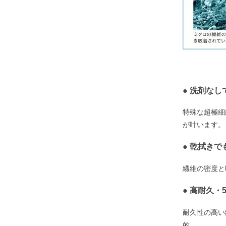
● 洗剤な
特殊な超極細
が叶います。
● 乾拭き
繊維の密度と
● 高耐久・
耐久性の高い
的。