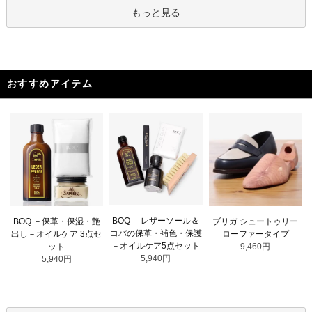
もっと見る
おすすめアイテム
BOQ －レザーソール＆
BOQ －保革・保湿・艶
ブリガ シュートゥリー
コバの保革・補色・保護
出し－オイルケア 3点セ
ローファータイプ
－オイルケア5点セット
ット
9,460円
5,940円
5,940円