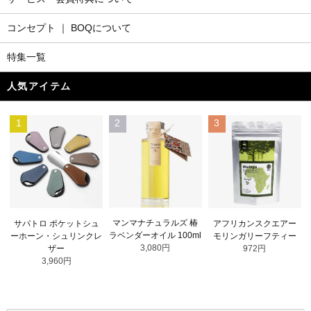
コンセプト ｜ BOQについて
特集一覧
人気アイテム
1
2
3
マンマナチュラルズ 椿
サパトロ ポケットシュ
アフリカンスクエアー
ラベンダーオイル 100ml
ーホーン・シュリンクレ
モリンガリーフティー
3,080円
ザー
972円
3,960円