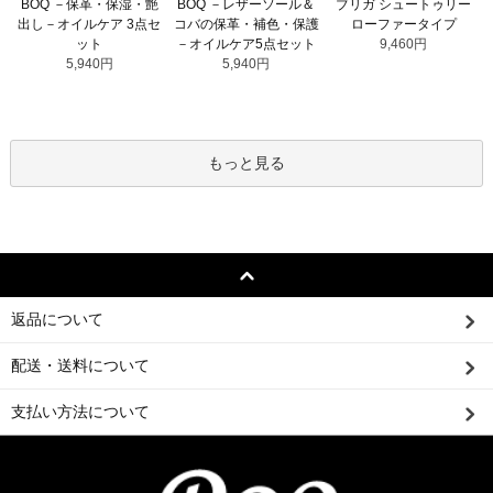
BOQ －レザーソール＆
BOQ －保革・保湿・艶
ブリガ シュートゥリー
コバの保革・補色・保護
出し－オイルケア 3点セ
ローファータイプ
－オイルケア5点セット
ット
9,460円
5,940円
5,940円
もっと見る
返品について
配送・送料について
支払い方法について