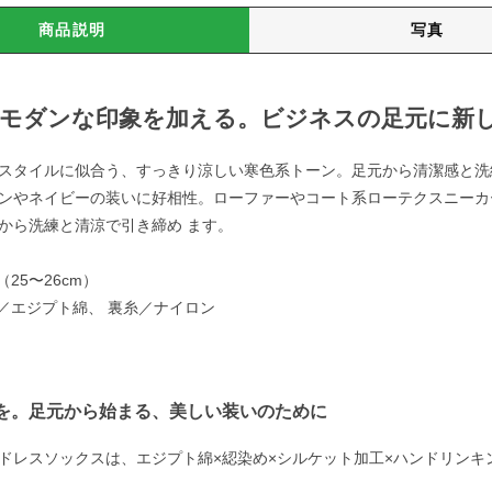
商品説明
写真
モダンな印象を加える。ビジネスの足元に新
スタイルに似合う、すっきり涼しい寒色系トーン。足元から清潔感と洗
ンやネイビーの装いに好相性。ローファーやコート系ローテクスニーカ
から洗練と清涼で引き締め ます。
（25〜26cm）
糸／エジプト綿、 裏糸／ナイロン
を。足元から始まる、美しい装いのために
ドレスソックスは、エジプト綿×綛染め×シルケット加工×ハンドリン