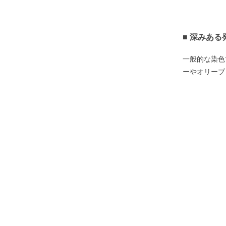
■ 深みあ
一般的な染色
ーやオリーブ