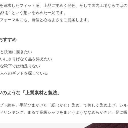
を追求したフィット感、上品に艶めく発色、そして国内工場ならではの
品格を” という想いを込めた一足です。
フォーマルにも、自信と心地よさをご提案します。
おすすめ
もっと快適に履きたい
や装いにさりげなく品を添えたい
たりな靴下では物足りない
知る人へのギフトを探している
ャツのような「上質素材と製法」
プト綿を、手間ひまかけた「綛（かせ）染め」で美しく染め上げ、シル
ドリンキング。まるで高級シャツをまとうようななめらかさと、足に吸