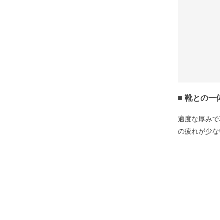
■ 靴との
適度な厚みで
の疲れが少な