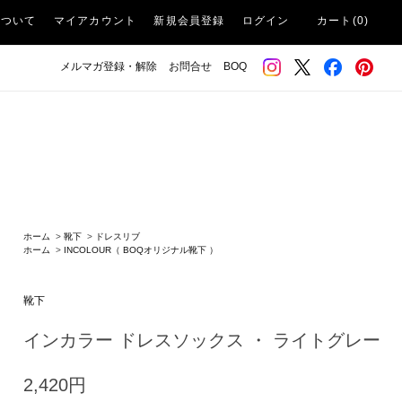
について
マイアカウント
新規会員登録
ログイン
カート(0)
メルマガ登録・解除
お問合せ
BOQ
ホーム
>
靴下
>
ドレスリブ
ホーム
>
INCOLOUR（ BOQオリジナル靴下 ）
靴下
インカラー ドレスソックス ・ ライトグレー
2,420円