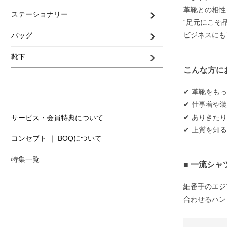
革靴との相性
ステーショナリー
“足元にこそ
ビジネスにも
バッグ
靴下
こんな方に
✔︎ 革靴を
✔︎ 仕事着
✔︎ ありき
サービス・会員特典について
✔︎ 上質を
コンセプト ｜ BOQについて
特集一覧
■ 一流シ
細番手のエジ
合わせるハン