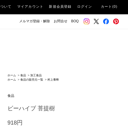
について
マイアカウント
新規会員登録
ログイン
カート(0)
メルマガ登録・解除
お問合せ
BOQ
ホーム
>
食品
>
加工食品
ホーム
>
食品の販売元一覧
>
村上養蜂
食品
ビーハイブ 菩提樹
918円