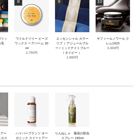
8
9
10
ポリッ
ワイルドツリー ビーズ
エッセンシャル カラー
サフィールノワール ク
白毛
ワックス ヘアバーム 30
リブ（ アジュールブル
レム1925
ml
ー / ミッドナイトブルー
3,300円
2,750円
/ ネイビー ）
1,980円
エアー
ハイパープランツ オー
りんねしゃ 菊花の防虫
スカス
ガニック スイートアー
スプレー 180ml