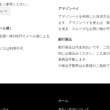
をご参照ください。
アマゾンペイ
ついて
アマゾンペイを利用した決済方法
ます。アマゾンペイを使えば、面
ール便）
を省き、スムーズなお買い物が
全国一律185円でメール便による
銀行振込
銀行振込は代金先払いです。ご注
ビスは利用不可。
内にお振込みください。ご入金の
第商品手配します。
※振込手数料はお客様のご負担
ホーム
支払い方法について
ップは、