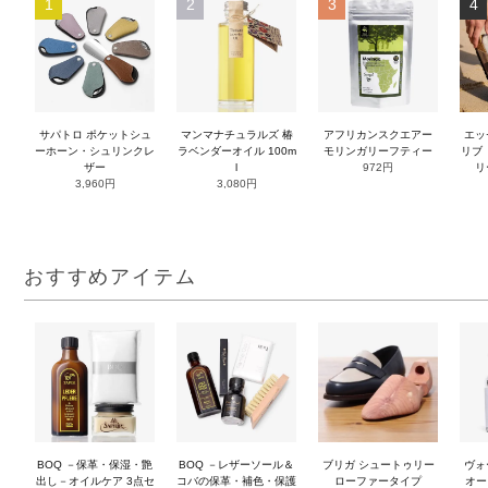
1
2
3
4
サパトロ ポケットシュ
マンマナチュラルズ 椿
アフリカンスクエアー
エッ
ーホーン・シュリンクレ
ラベンダーオイル 100m
モリンガリーフティー
リブ（
ザー
l
972円
リ
3,960円
3,080円
おすすめアイテム
BOQ －保革・保湿・艶
BOQ －レザーソール＆
ブリガ シュートゥリー
ヴォ
出し－オイルケア 3点セ
コバの保革・補色・保護
ローファータイプ
オー