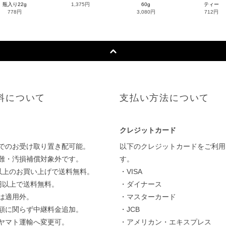
瓶入り22g
1,375円
60g
ティー
778円
3,080円
712円
料について
支払い方法について
クレジットカード
でのお受け取り置き配可能。
以下のクレジットカードをご利用
難・汚損補償対象外です。
す。
円以上のお買い上げで送料無料。
・VISA
0円以上で送料無料。
・ダイナース
は適用外。
・マスターカード
額に関らず中継料金追加。
・JCB
ヤマト運輸へ変更可。
・アメリカン・エキスプレス