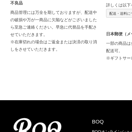
不良品
詳しくは以下
商品管理には万全を期しておりますが、配送中
配送・送料に
の破損や万が一商品に欠陥などがございました
ら至急ご連絡ください。早急に代替品を手配さ
日本郵便（メ
せていただきます。
※在庫切れの場合はご返金または決済の取り消
一部の商品は
しをさせていただきます。
配送可。
※ギフトサー
BOQ
BOQオンラインショ