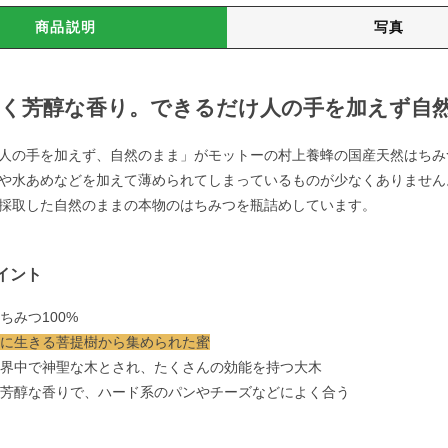
商品説明
写真
しく芳醇な香り。できるだけ人の手を加えず自
人の手を加えず、自然のまま」がモットーの村上養蜂の国産天然はちみ
や水あめなどを加えて薄められてしまっているものが少なくありません
採取した自然のままの本物のはちみつを瓶詰めしています。
イント
はちみつ100%
に生きる菩提樹から集められた蜜
は世界中で神聖な木とされ、たくさんの効能を持つ大木
しく芳醇な香りで、ハード系のパンやチーズなどによく合う