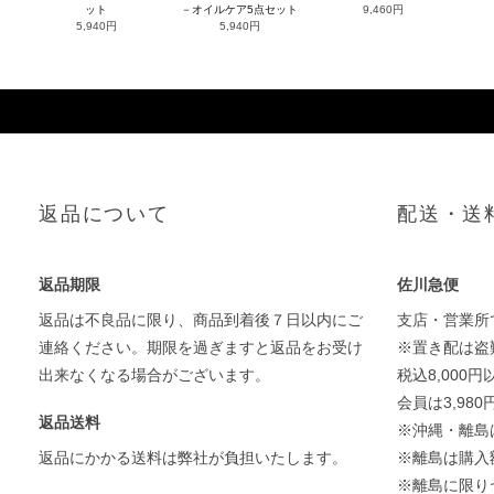
ット
－オイルケア5点セット
9,460円
5,940円
5,940円
返品について
配送・送
返品期限
佐川急便
返品は不良品に限り、商品到着後７日以内にご
支店・営業所
連絡ください。期限を過ぎますと返品をお受け
※置き配は盗
出来なくなる場合がございます。
税込8,000
会員は3,98
返品送料
※沖縄・離島
返品にかかる送料は弊社が負担いたします。
※離島は購入
※離島に限り