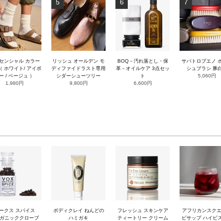
5
6
7
センシャル カラー
リッシュ オールデン モ
BOQ－汚れ落とし・保
サパトロブエノ 
 ホワイト/ アイボ
ディファイドラスト専用
革－オイルケア 3点セッ
シュブラシ 豚
ー / ベージュ ）
シダーシューツリー
ト
5,060円
1,980円
9,800円
6,600円
ークス スパイス
ボディクレイ ねんどの
フレッシュ スキンケア
アフリカンスク
ガニッククローブ
ハミガキ
ティートリー クリーム
ビサップ ハイビ