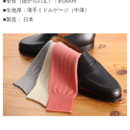
■全長（踵からの丈）：約30cm
■生地厚：薄手ミドルゲージ（中薄）
■製造： 日本