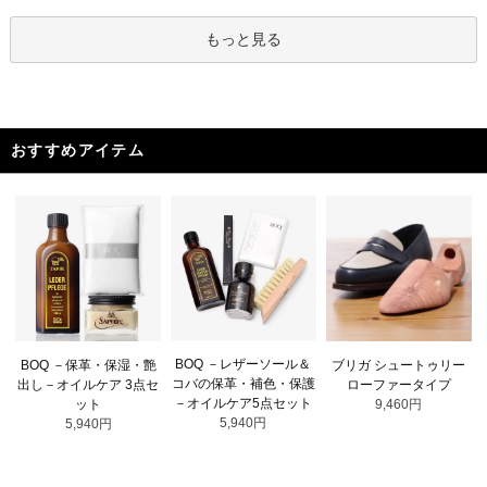
もっと見る
おすすめアイテム
BOQ －レザーソール＆
BOQ －保革・保湿・艶
ブリガ シュートゥリー
コバの保革・補色・保護
出し－オイルケア 3点セ
ローファータイプ
－オイルケア5点セット
ット
9,460円
5,940円
5,940円