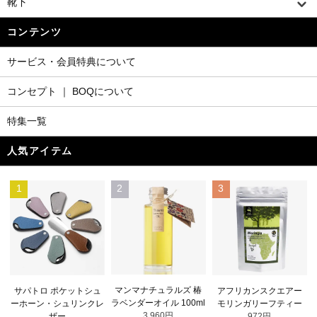
靴下
コンテンツ
サービス・会員特典について
コンセプト ｜ BOQについて
特集一覧
人気アイテム
1
2
3
マンマナチュラルズ 椿
サパトロ ポケットシュ
アフリカンスクエアー
ラベンダーオイル 100ml
ーホーン・シュリンクレ
モリンガリーフティー
3,960円
ザー
972円