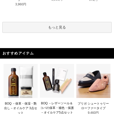
3,960円
もっと見る
おすすめアイテム
BOQ －レザーソール＆
BOQ －保革・保湿・艶
ブリガ シュートゥリー
コバの保革・補色・保護
出し－オイルケア 3点セ
ローファータイプ
－オイルケア5点セット
ット
9,460円