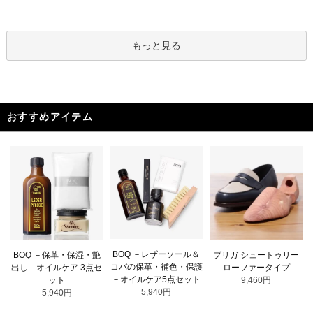
もっと見る
おすすめアイテム
BOQ －レザーソール＆
BOQ －保革・保湿・艶
ブリガ シュートゥリー
コバの保革・補色・保護
出し－オイルケア 3点セ
ローファータイプ
－オイルケア5点セット
ット
9,460円
5,940円
5,940円